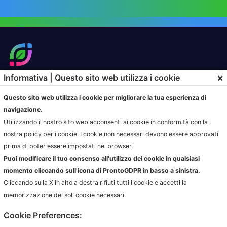
×
Informativa | Questo sito web utilizza i cookie
SOLUZIONI
PRODOTTI
Questo sito web utilizza i cookie per migliorare la tua esperienza di
HOME
HOME
navigazione.
SOLUZIONI DI CONFERIMENTO
HOME
Utilizzando il nostro sito web acconsenti ai cookie in conformità con la
GESTIONE SERVIZIO DI
HOME
nostra policy per i cookie. I cookie non necessari devono essere approvati
RACCOLTA
prima di poter essere impostati nel browser.
AZIENDE
Puoi modificare il tuo consenso all'utilizzo dei cookie in qualsiasi
AMBIENTE.IT
momento cliccando sull'icona di ProntoGDPR in basso a sinistra.
ARCODA
Cliccando sulla X in alto a destra rifiuti tutti i cookie e accetti la
HPA
memorizzazione dei soli cookie necessari.
JUNKER APP
Cookie Preferences:
SARTORI AMBIENTE