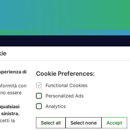
kie
TTI
AZIENDE
esperienza di
AMBIENTE.IT
Cookie Preferences:
ARCODA
Functional Cookies
onformità con
HPA
ono essere
Personalized Ads
JUNKER APP
Analytics
 qualsiasi
SARTORI AMBIENTE
sinistra.
cetti la
Select all
Select none
Accept