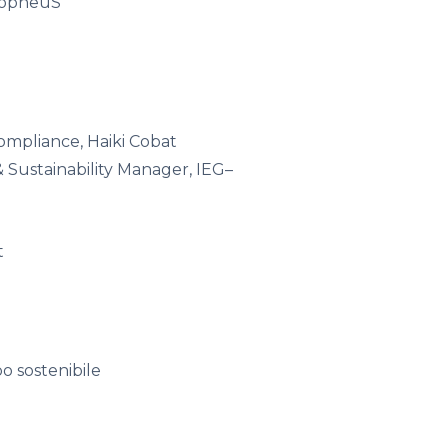
opneuS
ompliance
,
Haiki
Cobat
& Sustainability Manager,
IEG
–
t
o sostenibile