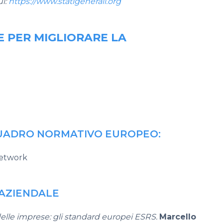
ui:
https://www.statigenerali.org
E PER MIGLIORARE LA
QUADRO NORMATIVO EUROPEO:
Network
 AZIENDALE
delle imprese: gli standard europei ESRS.
Marcello