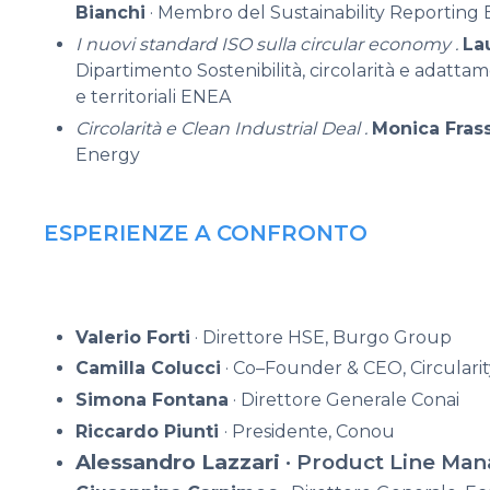
Bianchi
· Membro del Sustainability Reporting
I nuovi standard ISO sulla circular economy .
La
Dipartimento Sostenibilità, circolarità e adattam
e territoriali ENEA
Circolarità e Clean Industrial Deal .
Monica Fras
Energy
ESPERIENZE A CONFRONTO
Valerio Forti
·
Direttore HSE, Burgo Group
Camilla Colucci
·
Co
–
Founder & CEO,
Circulari
Simona Fontana
·
Direttore Generale
Conai
Riccardo Piunti
·
Presidente,
Conou
Alessandro Lazzari
· Product Line Ma