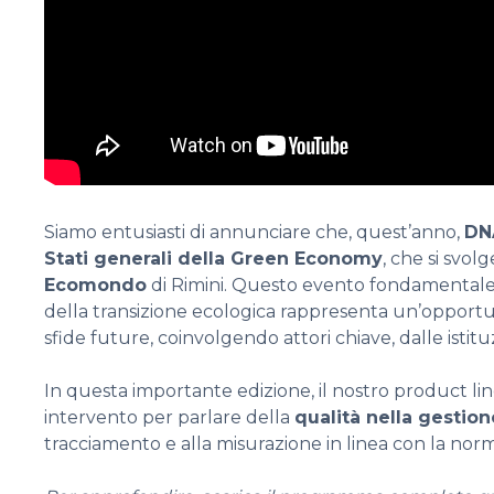
Siamo entusiasti di annunciare che, quest’anno,
DNA
Stati generali della Green Economy
, che si svol
Ecomondo
di Rimini. Questo evento fondamentale pe
della transizione ecologica rappresenta un’opportuni
sfide future, coinvolgendo attori chiave, dalle istitu
In questa importante edizione, il nostro product l
intervento per parlare della
qualità nella gestio
tracciamento e alla misurazione in linea con la norm