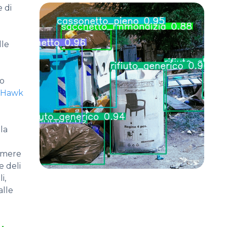
e di
lle
mo
Hawk
la
camere
e deli
i,
alle