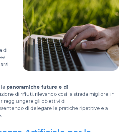
a di
how
arsi
lle
panoramiche future e di
e di rifiuti, rilevando così la strada migliore, in
er raggiungere gli obiettivi di
nsentendo di delegare le pratiche ripetitive e a
.