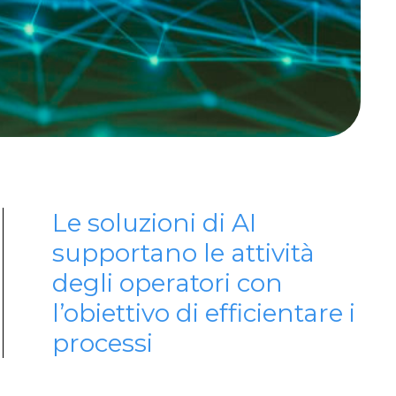
Le soluzioni di AI
supportano le attività
degli operatori con
l’obiettivo di efficientare i
processi