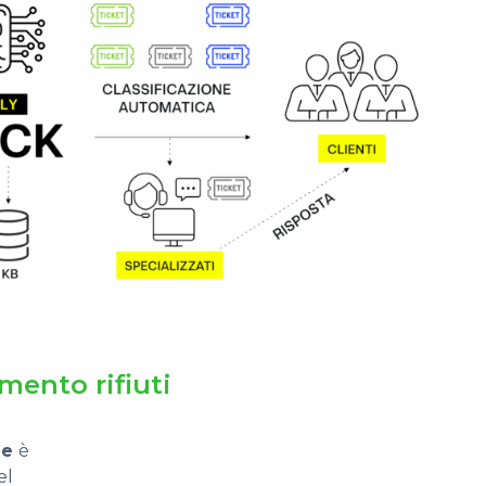
mento rifiuti
ne
è
el