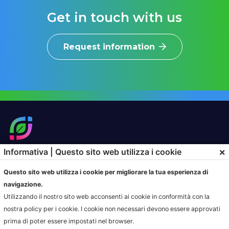
Get in touch with us
Request information
×
Informativa | Questo sito web utilizza i cookie
SOLUZIONI
PRODOTTI
Questo sito web utilizza i cookie per migliorare la tua esperienza di
HOME
HOME
navigazione.
SOLUZIONI DI CONFERIMENTO
HOME
Utilizzando il nostro sito web acconsenti ai cookie in conformità con la
GESTIONE SERVIZIO DI
HOME
nostra policy per i cookie. I cookie non necessari devono essere approvati
RACCOLTA
prima di poter essere impostati nel browser.
AZIENDE