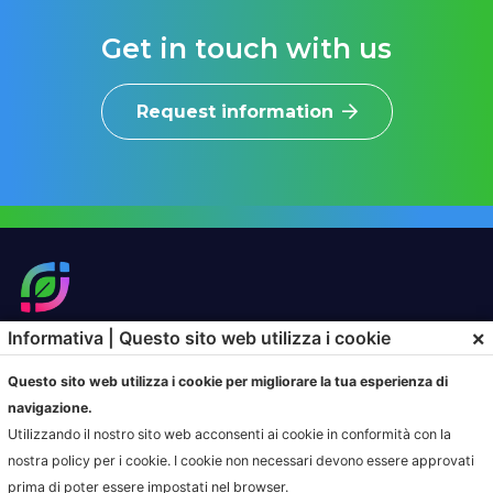
Get in touch with us
Request information
×
Informativa | Questo sito web utilizza i cookie
SOLUZIONI
PRODOTTI
Questo sito web utilizza i cookie per migliorare la tua esperienza di
HOME
HOME
navigazione.
SOLUZIONI DI CONFERIMENTO
HOME
Utilizzando il nostro sito web acconsenti ai cookie in conformità con la
GESTIONE SERVIZIO DI
HOME
nostra policy per i cookie. I cookie non necessari devono essere approvati
RACCOLTA
prima di poter essere impostati nel browser.