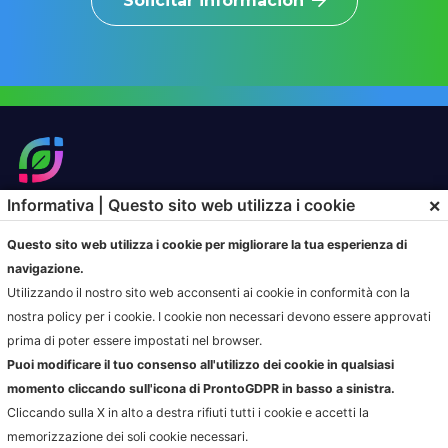
Solicitar información
×
Informativa | Questo sito web utilizza i cookie
SOLUZIONI
PRODOTTI
Questo sito web utilizza i cookie per migliorare la tua esperienza di
HOME
HOME
navigazione.
SOLUZIONI DI CONFERIMENTO
HOME
Utilizzando il nostro sito web acconsenti ai cookie in conformità con la
GESTIONE SERVIZIO DI
HOME
nostra policy per i cookie. I cookie non necessari devono essere approvati
RACCOLTA
prima di poter essere impostati nel browser.
AZIENDE
Puoi modificare il tuo consenso all'utilizzo dei cookie in qualsiasi
AMBIENTE.IT
momento cliccando sull'icona di ProntoGDPR in basso a sinistra.
ARCODA
Cliccando sulla X in alto a destra rifiuti tutti i cookie e accetti la
HPA
memorizzazione dei soli cookie necessari.