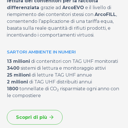
lettura dei contenitori per la raccolta
differenziata
grazie ad
ArcoEVO
e il
livello di
riempimento dei contenitori stessi
con
ArcoFILL
,
consentendo l’applicazione di una tariffa equa,
basata sulla reale quantità di rifiuti prodotti, e
incentivando i comportamenti virtuosi.
SARTORI AMBIENTE IN NUMERI
13 milioni
di contenitori con TAG UHF monitorati
3400
sistemi di lettura e monitoraggio attivi
25 milioni
di letture TAG UHF annue
2 milioni
di TAG UHF distribuiti annui
1800
tonnellate di CO
risparmiate ogni anno con
2
le compostiere
Scopri di più