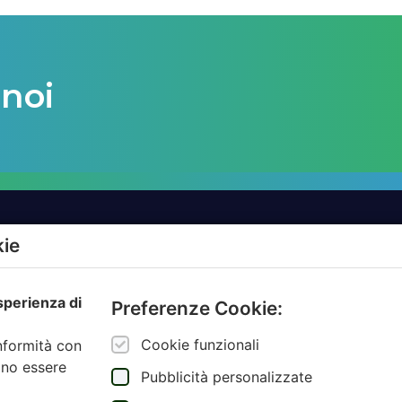
 noi
kie
TTI
AZIENDE
esperienza di
MBIENTALE
AMBIENTE.IT
Preferenze Cookie:
ZIONE
ARCODA
Cookie funzionali
onformità con
NCE AUTORITÀ
HPA
ono essere
Pubblicità personalizzate
JUNKER APP