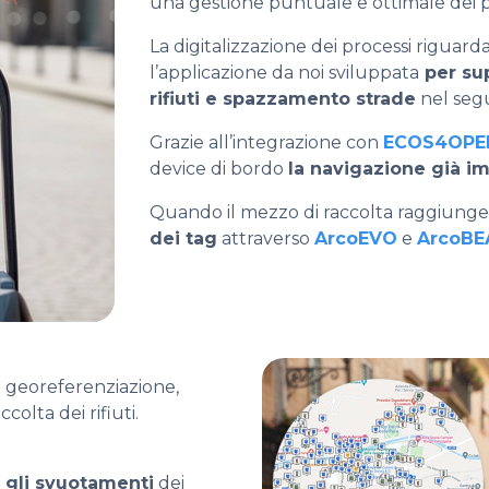
una gestione puntuale e ottimale dei pe
La digitalizzazione dei processi riguarda
l’applicazione da noi sviluppata
per sup
rifiuti e spazzamento strade
nel segui
Grazie all’integrazione con
ECOS4OPE
device di bordo
la navigazione già im
Quando il mezzo di raccolta raggiunge 
dei tag
attraverso
ArcoEVO
e
ArcoBE
la georeferenziazione,
ccolta dei rifiuti.
e gli svuotamenti
dei