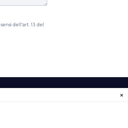
ensi dell'art. 13 del
×
INFORMAZIONI
CONTATTI
NEWS
SCRIVICI
EVENTI