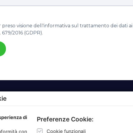
preso visione dell'informativa sul trattamento dei dati ai s
 679/2016 (GDPR).
kie
TTI
AZIENDE
esperienza di
MBIENTALE
AMBIENTE.IT
Preferenze Cookie:
ZIONE
ARCODA
Cookie funzionali
onformità con