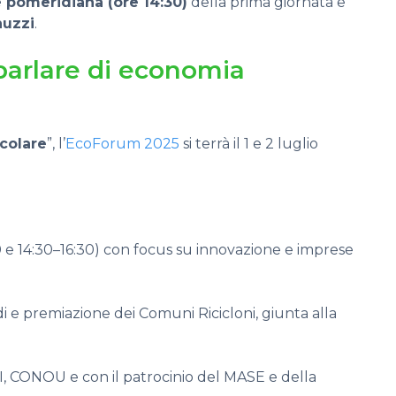
 pomeridiana (ore 14:30)
della prima giornata e
uzzi
.
parlare di economia
rcolare
”, l’
EcoForum 2025
si terrà il 1 e 2 luglio
0 e 14:30–16:30) con focus su innovazione e imprese
di e premiazione dei Comuni Ricicloni, giunta alla
I, CONOU e con il patrocinio del MASE e della