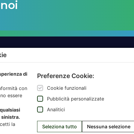
 noi
kie
TTI
AZIENDE
esperienza di
MBIENTALE
AMBIENTE.IT
Preferenze Cookie:
ZIONE
ARCODA
Cookie funzionali
onformità con
NCE AUTORITÀ
HPA
ono essere
Pubblicità personalizzate
JUNKER APP
Analitici
 qualsiasi
SARTORI AMBIENTE
sinistra.
cetti la
Seleziona tutto
Nessuna selezione