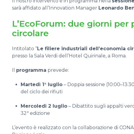
Il nostro intervento è in programma nella
sessione
sarà affidato all’Innovation Manager
Leonardo Ben
L’EcoForum: due giorni per 
circolare
Intitolato “
Le filiere industriali dell’economia ci
presso la Sala Verdi dell’Hotel Quirinale, a Roma.
Il
programma
prevede:
Martedì 1° luglio
– Doppia sessione (10:00–13:3
del ciclo dei rifiuti
Mercoledì 2 luglio
– Dibattito sugli appalti ver
32ª edizione
L’evento è realizzato con la collaborazione di CONA