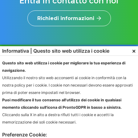
Entra in contatto con noi
Richiedi informazioni
×
Informativa | Questo sito web utilizza i cookie
Questo sito web utilizza i cookie per migliorare la tua esperienza di
navigazione.
Utilizzando il nostro sito web acconsenti ai cookie in conformità con la
nostra policy per i cookie. I cookie non necessari devono essere approvati
SOLUZIONI
PRODOTTI
prima di poter essere impostati nel browser.
RAPPORTO CON L’UTENTE
IGIENE AMBIENTALE
Puoi modificare il tuo consenso all'utilizzo dei cookie in qualsiasi
CONFERIMENTO
FATTURAZIONE
momento cliccando sull'icona di ProntoGDPR in basso a sinistra.
RACCOLTA
COMPLIANCE AUTORITÀ
Cliccando sulla X in alto a destra rifiuti tutti i cookie e accetti la
memorizzazione dei soli cookie necessari.
AZIENDE
INFORMAZIONI
Preferenze Cookie:
AMBIENTE.IT
NEWS