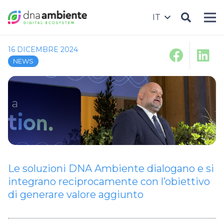
IT
16 DICEMBRE 2024
NEWS
Le soluzioni DNA Ambiente dialogano e si
integrano reciprocamente con l’obiettivo
di generare valore aggiunto