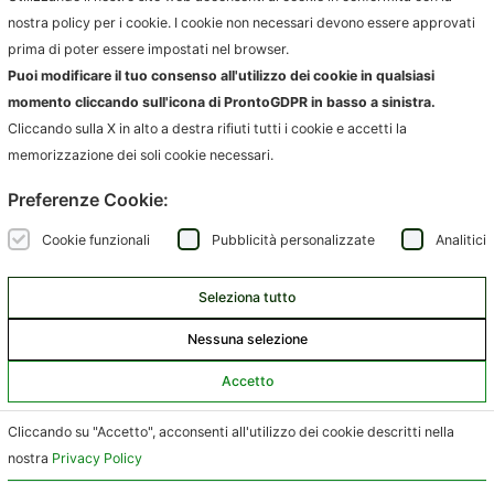
nostra policy per i cookie. I cookie non necessari devono essere approvati
SOLUZIONI
PRODOTTI
prima di poter essere impostati nel browser.
RAPPORTO CON L’UTENTE
IGIENE AMBIENTALE
Puoi modificare il tuo consenso all'utilizzo dei cookie in qualsiasi
CONFERIMENTO
FATTURAZIONE
momento cliccando sull'icona di ProntoGDPR in basso a sinistra.
RACCOLTA
COMPLIANCE AUTORITÀ
Cliccando sulla X in alto a destra rifiuti tutti i cookie e accetti la
memorizzazione dei soli cookie necessari.
AZIENDE
INFORMAZIONI
Preferenze Cookie:
AMBIENTE.IT
NEWS
ARCODA
EVENTI
Cookie funzionali
Pubblicità personalizzate
Analitici
HPA
CONTATTI
JUNKER APP
Seleziona tutto
SARTORI AMBIENTE
SCRIVICI
Nessuna selezione
Accetto
Terranova
P. IVA / CF / n. R.I.FI 06139270489 – n. REA FI 603578 |
Cliccando su "Accetto", acconsenti all'utilizzo dei cookie descritti nella
Privacy policy
–
Cookie policy
nostra
Privacy Policy
SOCIAL