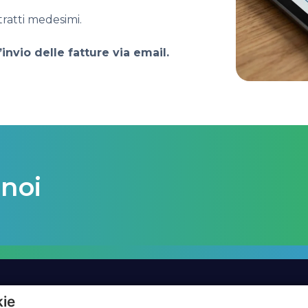
ratti medesimi.
invio delle fatture via email.
 noi
kie