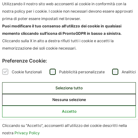
Utilizzando il nostro sito web acconsenti ai cookie in conformità con la
nostra policy per i cookie. I cookie non necessari devono essere approvati
SOLUZIONI
PRODOTTI
prima di poter essere impostati nel browser.
RAPPORTO CON L’UTENTE
IGIENE AMBIENTALE
Puoi modificare il tuo consenso all'utilizzo dei cookie in qualsiasi
CONFERIMENTO
FATTURAZIONE
momento cliccando sull'icona di ProntoGDPR in basso a sinistra.
RACCOLTA
COMPLIANCE AUTORITÀ
Cliccando sulla X in alto a destra rifiuti tutti i cookie e accetti la
memorizzazione dei soli cookie necessari.
AZIENDE
INFORMAZIONI
Preferenze Cookie:
AMBIENTE.IT
NEWS
ARCODA
EVENTI
Cookie funzionali
Pubblicità personalizzate
Analitici
HPA
CONTATTI
JUNKER APP
Seleziona tutto
SARTORI AMBIENTE
SCRIVICI
Nessuna selezione
Accetto
Terranova
P. IVA / CF / n. R.I.FI 06139270489 – n. REA FI 603578 |
Cliccando su "Accetto", acconsenti all'utilizzo dei cookie descritti nella
Privacy policy
–
Cookie policy
nostra
Privacy Policy