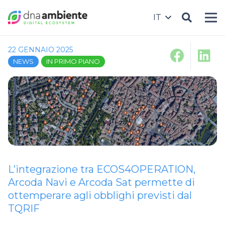
IT
22 GENNAIO 2025
NEWS
IN PRIMO PIANO
L’integrazione tra ECOS4OPERATION,
Arcoda Navi e Arcoda Sat permette di
ottemperare agli obblighi previsti dal
TQRIF