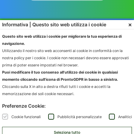
×
Informativa | Questo sito web utilizza i cookie
Questo sito web utilizza i cookie per migliorare la tua esperienza di
navigazione.
Utilizzando il nostro sito web acconsenti ai cookie in conformità con la
nostra policy per i cookie. I cookie non necessari devono essere approvati
SOLUZIONI
PRODOTTI
prima di poter essere impostati nel browser.
RAPPORTO CON L’UTENTE
IGIENE AMBIENTALE
Puoi modificare il tuo consenso all'utilizzo dei cookie in qualsiasi
CONFERIMENTO
FATTURAZIONE
momento cliccando sull'icona di ProntoGDPR in basso a sinistra.
RACCOLTA
COMPLIANCE AUTORITÀ
Cliccando sulla X in alto a destra rifiuti tutti i cookie e accetti la
memorizzazione dei soli cookie necessari.
AZIENDE
INFORMAZIONI
Preferenze Cookie:
AMBIENTE.IT
NEWS
ARCODA
EVENTI
Cookie funzionali
Pubblicità personalizzate
Analitici
HPA
CONTATTI
JUNKER APP
Seleziona tutto