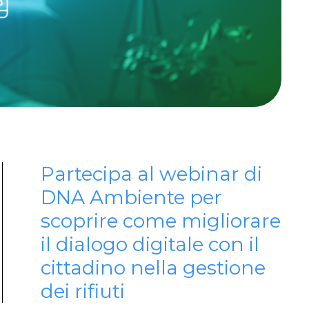
Partecipa al webinar di
DNA Ambiente per
scoprire come migliorare
il dialogo digitale con il
cittadino nella gestione
dei rifiuti