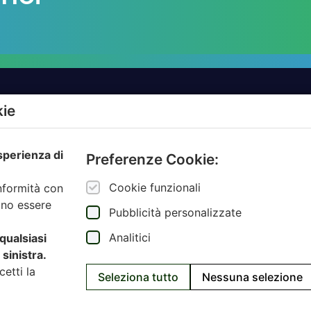
kie
TTI
AZIENDE
esperienza di
MBIENTALE
AMBIENTE.IT
Preferenze Cookie:
ZIONE
ARCODA
Cookie funzionali
onformità con
NCE AUTORITÀ
HPA
ono essere
Pubblicità personalizzate
JUNKER APP
Analitici
 qualsiasi
SARTORI AMBIENTE
sinistra.
cetti la
Seleziona tutto
Nessuna selezione