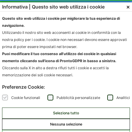
×
Informativa | Questo sito web utilizza i cookie
Questo sito web utilizza i cookie per migliorare la tua esperienza di
navigazione.
Utilizzando il nostro sito web acconsenti ai cookie in conformità con la
nostra policy per i cookie. I cookie non necessari devono essere approvati
SOLUZIONI
PRODOTTI
prima di poter essere impostati nel browser.
RAPPORTO CON L’UTENTE
IGIENE AMBIENTALE
Puoi modificare il tuo consenso all'utilizzo dei cookie in qualsiasi
CONFERIMENTO
FATTURAZIONE
momento cliccando sull'icona di ProntoGDPR in basso a sinistra.
RACCOLTA
COMPLIANCE AUTORITÀ
Cliccando sulla X in alto a destra rifiuti tutti i cookie e accetti la
memorizzazione dei soli cookie necessari.
AZIENDE
INFORMAZIONI
Preferenze Cookie:
AMBIENTE.IT
NEWS
ARCODA
EVENTI
Cookie funzionali
Pubblicità personalizzate
Analitici
HPA
CONTATTI
JUNKER APP
Seleziona tutto
SARTORI AMBIENTE
SCRIVICI
Nessuna selezione