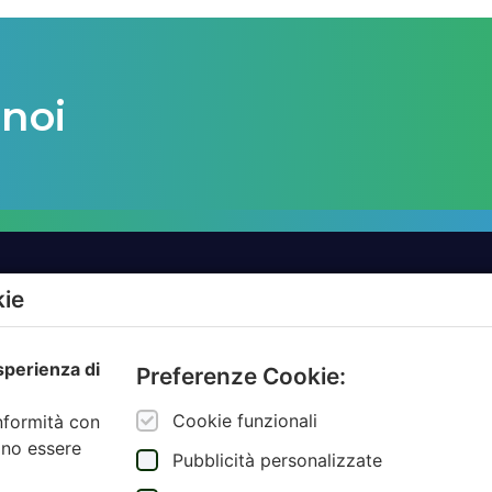
 noi
kie
TTI
AZIENDE
esperienza di
MBIENTALE
AMBIENTE.IT
Preferenze Cookie:
ZIONE
ARCODA
Cookie funzionali
onformità con
NCE AUTORITÀ
HPA
ono essere
Pubblicità personalizzate
JUNKER APP