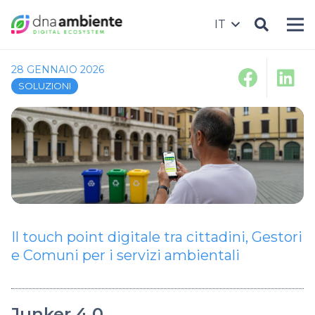
IT
28 GENNAIO 2026
SOLUZIONI
Il touch point digitale tra cittadini, Gestori
e Comuni per i servizi ambientali
Junker 4.0