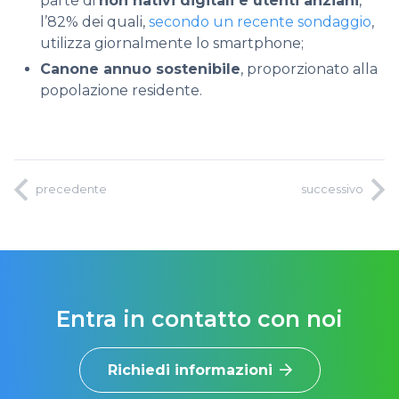
parte di
non nativi digitali e utenti anziani
,
l’82% dei quali,
secondo un recente sondaggio
,
utilizza giornalmente lo smartphone;
Canone annuo sostenibile
, proporzionato alla
popolazione residente.
precedente
successivo
Entra in contatto con noi
Richiedi informazioni