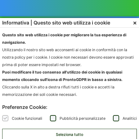
×
Informativa | Questo sito web utilizza i cookie
Questo sito web utilizza i cookie per migliorare la tua esperienza di
navigazione.
Utilizzando il nostro sito web acconsenti ai cookie in conformità con la
nostra policy per i cookie. I cookie non necessari devono essere approvati
SOLUZIONI
PRODOTTI
prima di poter essere impostati nel browser.
RAPPORTO CON L’UTENTE
IGIENE AMBIENTALE
Puoi modificare il tuo consenso all'utilizzo dei cookie in qualsiasi
CONFERIMENTO
FATTURAZIONE
momento cliccando sull'icona di ProntoGDPR in basso a sinistra.
RACCOLTA
COMPLIANCE AUTORITÀ
Cliccando sulla X in alto a destra rifiuti tutti i cookie e accetti la
memorizzazione dei soli cookie necessari.
AZIENDE
INFORMAZIONI
Preferenze Cookie:
AMBIENTE.IT
NEWS
ARCODA
EVENTI
Cookie funzionali
Pubblicità personalizzate
Analitici
HPA
CONTATTI
JUNKER APP
Seleziona tutto
SARTORI AMBIENTE
SCRIVICI