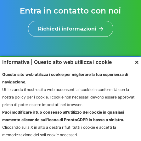
Entra in contatto con noi
Richiedi informazioni
×
Informativa | Questo sito web utilizza i cookie
Questo sito web utilizza i cookie per migliorare la tua esperienza di
navigazione.
Utilizzando il nostro sito web acconsenti ai cookie in conformità con la
nostra policy per i cookie. I cookie non necessari devono essere approvati
SOLUZIONI
PRODOTTI
prima di poter essere impostati nel browser.
RAPPORTO CON L’UTENTE
IGIENE AMBIENTALE
Puoi modificare il tuo consenso all'utilizzo dei cookie in qualsiasi
CONFERIMENTO
FATTURAZIONE
momento cliccando sull'icona di ProntoGDPR in basso a sinistra.
RACCOLTA
COMPLIANCE AUTORITÀ
Cliccando sulla X in alto a destra rifiuti tutti i cookie e accetti la
memorizzazione dei soli cookie necessari.
AZIENDE
INFORMAZIONI